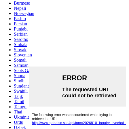
Burmese
Nepali
Norwegian
Pashto
Persian
Punjabi
Serbian
Sesotho
Sinhala
Slovak
Slovenian
Somali
Samoan
Scots Gaelic
Shona
Sindhi
Sundanese
Swahili
Tajik
Tamil
Telugu
Thai
Ukrainian
Urdu
Uzbek