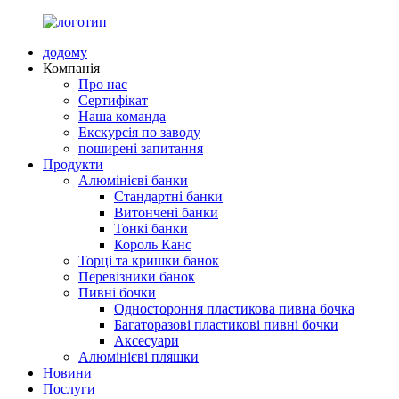
додому
Компанія
Про нас
Сертифікат
Наша команда
Екскурсія по заводу
поширені запитання
Продукти
Алюмінієві банки
Стандартні банки
Витончені банки
Тонкі банки
Король Канс
Торці та кришки банок
Перевізники банок
Пивні бочки
Одностороння пластикова пивна бочка
Багаторазові пластикові пивні бочки
Аксесуари
Алюмінієві пляшки
Новини
Послуги