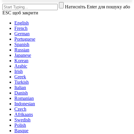
Натисніть Enter для пошуку або
ESC щоб закрити
English
French
German
Portuguese
Spanish
Russian
Japanese
Korean
Arabic
Irish
Greek
Turkish
Italian
Danish
Romanian
Indonesian
Czech
Afrikaans
Swedish
Polish
Basque