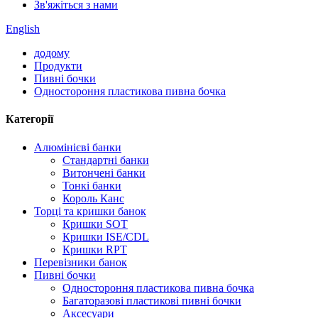
Зв'яжіться з нами
English
додому
Продукти
Пивні бочки
Одностороння пластикова пивна бочка
Категорії
Алюмінієві банки
Стандартні банки
Витончені банки
Тонкі банки
Король Канс
Торці та кришки банок
Кришки SOT
Кришки ISE/CDL
Кришки RPT
Перевізники банок
Пивні бочки
Одностороння пластикова пивна бочка
Багаторазові пластикові пивні бочки
Аксесуари