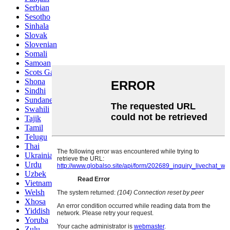
Serbian
Sesotho
Sinhala
Slovak
Slovenian
Somali
Samoan
Scots Gaelic
Shona
Sindhi
Sundanese
Swahili
Tajik
Tamil
Telugu
Thai
Ukrainian
Urdu
Uzbek
Vietnamese
Welsh
Xhosa
Yiddish
Yoruba
Zulu