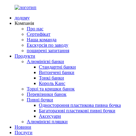
додому
Компанія
Про нас
Сертифікат
Наша команда
Екскурсія по заводу
поширені запитання
Продукти
Алюмінієві банки
Стандартні банки
Витончені банки
Тонкі банки
Король Канс
Торці та кришки банок
Перевізники банок
Пивні бочки
Одностороння пластикова пивна бочка
Багаторазові пластикові пивні бочки
Аксесуари
Алюмінієві пляшки
Новини
Послуги