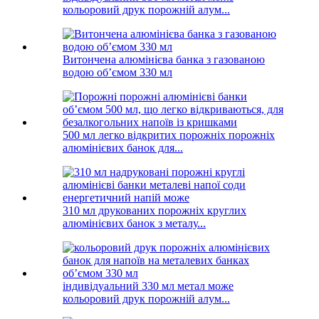
кольоровий друк порожній алум...
Витончена алюмінієва банка з газованою
водою об’ємом 330 мл
500 мл легко відкритих порожніх порожніх
алюмінієвих банок для...
310 мл друкованих порожніх круглих
алюмінієвих банок з металу...
індивідуальний 330 мл метал може
кольоровий друк порожній алум...