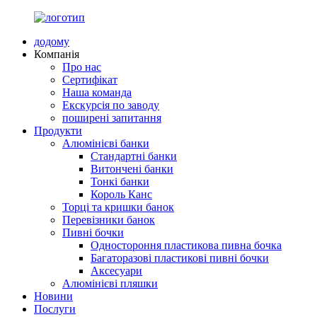
додому
Компанія
Про нас
Сертифікат
Наша команда
Екскурсія по заводу
поширені запитання
Продукти
Алюмінієві банки
Стандартні банки
Витончені банки
Тонкі банки
Король Канс
Торці та кришки банок
Перевізники банок
Пивні бочки
Одностороння пластикова пивна бочка
Багаторазові пластикові пивні бочки
Аксесуари
Алюмінієві пляшки
Новини
Послуги