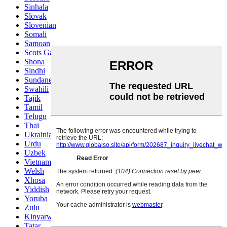
Sinhala
Slovak
Slovenian
Somali
Samoan
Scots Gaelic
Shona
Sindhi
Sundanese
Swahili
Tajik
Tamil
Telugu
Thai
Ukrainian
Urdu
Uzbek
Vietnamese
Welsh
Xhosa
Yiddish
Yoruba
Zulu
Kinyarwanda
Tatar