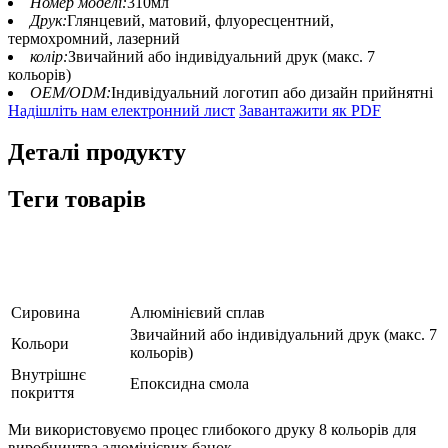
Номер моделі:
310мл
Друк:
Глянцевий, матовий, флуоресцентний,
термохромний, лазерний
колір:
Звичайний або індивідуальний друк (макс. 7
кольорів)
OEM/ODM:
Індивідуальний логотип або дизайн прийнятні
Надішліть нам електронний лист
Завантажити як PDF
Деталі продукту
Теги товарів
Сировина
Алюмінієвий сплав
Звичайний або індивідуальний друк (макс. 7
Кольори
кольорів)
Внутрішнє
Епоксидна смола
покриття
Ми використовуємо процес глибокого друку 8 кольорів для
виробництва алюмінієвих банок.