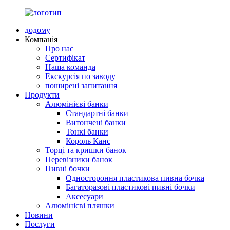
додому
Компанія
Про нас
Сертифікат
Наша команда
Екскурсія по заводу
поширені запитання
Продукти
Алюмінієві банки
Стандартні банки
Витончені банки
Тонкі банки
Король Канс
Торці та кришки банок
Перевізники банок
Пивні бочки
Одностороння пластикова пивна бочка
Багаторазові пластикові пивні бочки
Аксесуари
Алюмінієві пляшки
Новини
Послуги