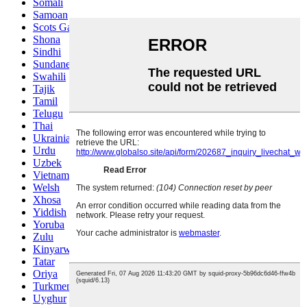
Somali
Samoan
Scots Gaelic
Shona
Sindhi
Sundanese
Swahili
Tajik
Tamil
Telugu
Thai
Ukrainian
Urdu
Uzbek
Vietnamese
Welsh
Xhosa
Yiddish
Yoruba
Zulu
Kinyarwanda
Tatar
Oriya
Turkmen
Uyghur