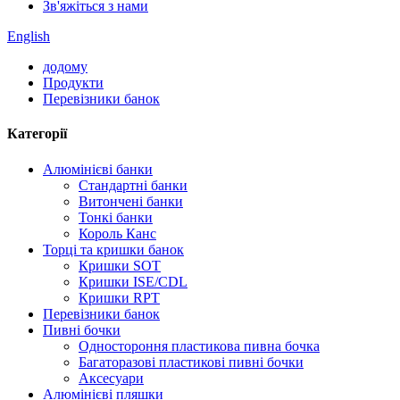
Зв'яжіться з нами
English
додому
Продукти
Перевізники банок
Категорії
Алюмінієві банки
Стандартні банки
Витончені банки
Тонкі банки
Король Канс
Торці та кришки банок
Кришки SOT
Кришки ISE/CDL
Кришки RPT
Перевізники банок
Пивні бочки
Одностороння пластикова пивна бочка
Багаторазові пластикові пивні бочки
Аксесуари
Алюмінієві пляшки