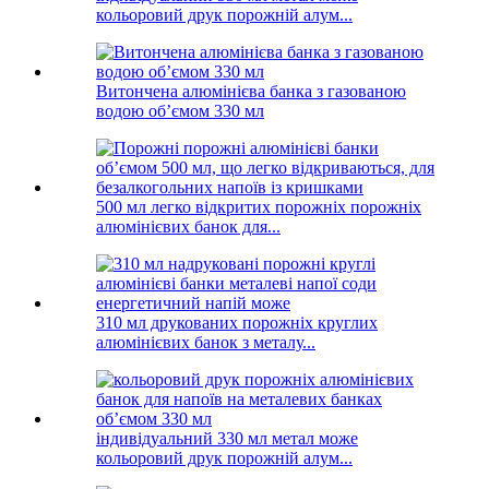
кольоровий друк порожній алум...
Витончена алюмінієва банка з газованою
водою об’ємом 330 мл
500 мл легко відкритих порожніх порожніх
алюмінієвих банок для...
310 мл друкованих порожніх круглих
алюмінієвих банок з металу...
індивідуальний 330 мл метал може
кольоровий друк порожній алум...