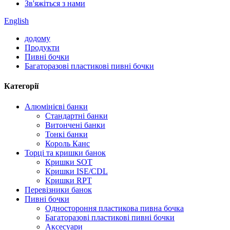
Зв'яжіться з нами
English
додому
Продукти
Пивні бочки
Багаторазові пластикові пивні бочки
Категорії
Алюмінієві банки
Стандартні банки
Витончені банки
Тонкі банки
Король Канс
Торці та кришки банок
Кришки SOT
Кришки ISE/CDL
Кришки RPT
Перевізники банок
Пивні бочки
Одностороння пластикова пивна бочка
Багаторазові пластикові пивні бочки
Аксесуари