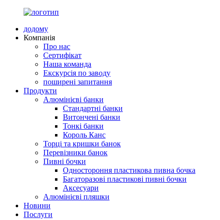
додому
Компанія
Про нас
Сертифікат
Наша команда
Екскурсія по заводу
поширені запитання
Продукти
Алюмінієві банки
Стандартні банки
Витончені банки
Тонкі банки
Король Канс
Торці та кришки банок
Перевізники банок
Пивні бочки
Одностороння пластикова пивна бочка
Багаторазові пластикові пивні бочки
Аксесуари
Алюмінієві пляшки
Новини
Послуги