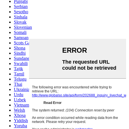
Punjabi
Serbian
Sesotho
Sinhala
Slovak
Slovenian
Somali
Samoan
Scots Gaelic
Shona
Sindhi
Sundanese
Swahili
Tajik
Tamil
Telugu
Thai
Ukrainian
Urdu
Uzbek
Vietnamese
Welsh
Xhosa
Yiddish
Yoruba