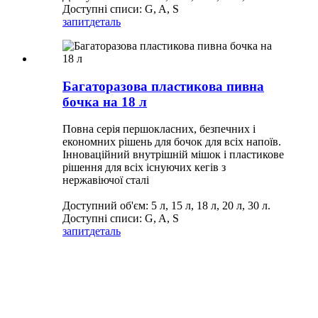
Доступні списи: G, A, S
запит
деталь
Багаторазова пластикова пивна
бочка на 18 л
Повна серія першокласних, безпечних і
економних рішень для бочок для всіх напоїв.
Інноваційний внутрішній мішок і пластикове
рішення для всіх існуючих кегів з
нержавіючої сталі
Доступний об'єм: 5 л, 15 л, 18 л, 20 л, 30 л.
Доступні списи: G, A, S
запит
деталь