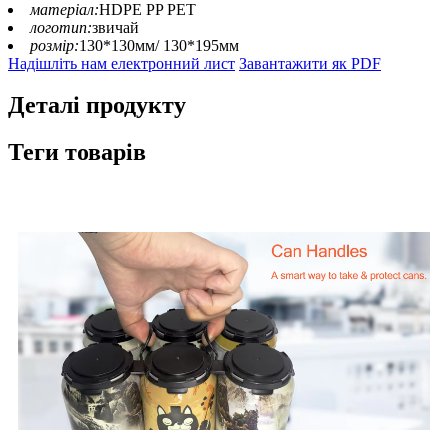
матеріал:
HDPE PP PET
логотип:
звичай
розмір:
130*130мм/ 130*195мм
Надішліть нам електронний лист
Завантажити як PDF
Деталі продукту
Теги товарів