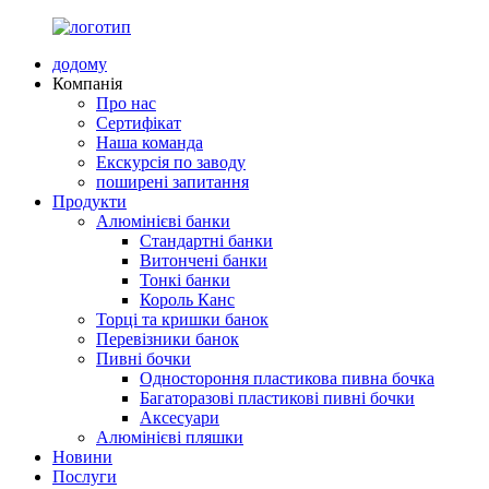
додому
Компанія
Про нас
Сертифікат
Наша команда
Екскурсія по заводу
поширені запитання
Продукти
Алюмінієві банки
Стандартні банки
Витончені банки
Тонкі банки
Король Канс
Торці та кришки банок
Перевізники банок
Пивні бочки
Одностороння пластикова пивна бочка
Багаторазові пластикові пивні бочки
Аксесуари
Алюмінієві пляшки
Новини
Послуги