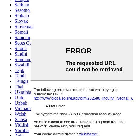
Serbian
Sesotho
Sinhala
Slovak
Slovenian
Somali
Samoan
Scots Gaelic
Shona
Sindhi
Sundanese
Swahili
Tajik
Tamil
Telugu
Thai
Ukrainian
Urdu
Uzbek
Vietnamese
Welsh
Xhosa
Yiddish
Yoruba
Zulu