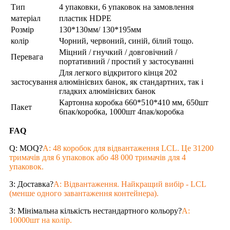
Тип
4 упаковки, 6 упаковок на замовлення
матеріал
пластик HDPE
Розмір
130*130мм/ 130*195мм
колір
Чорний, червоний, синій, білий тощо.
Міцний / гнучкий / довговічний /
Перевага
портативний / простий у застосуванні
Для легкого відкритого кінця 202
застосування
алюмінієвих банок, як стандартних, так і
гладких алюмінієвих банок
Картонна коробка 660*510*410 мм, 650шт
Пакет
6пак/коробка, 1000шт 4пак/коробка
FAQ
Q: MOQ?
A: 48 коробок для відвантаження LCL. Це 31200
тримачів для 6 упаковок або 48 000 тримачів для 4
упаковок.
З: Доставка?
A: Відвантаження. Найкращий вибір - LCL
(менше одного завантаження контейнера).
З: Мінімальна кількість нестандартного кольору?
A:
10000шт на колір.