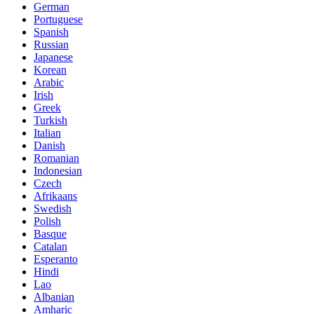
German
Portuguese
Spanish
Russian
Japanese
Korean
Arabic
Irish
Greek
Turkish
Italian
Danish
Romanian
Indonesian
Czech
Afrikaans
Swedish
Polish
Basque
Catalan
Esperanto
Hindi
Lao
Albanian
Amharic