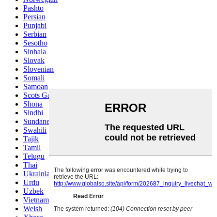
Pashto
Persian
Punjabi
Serbian
Sesotho
Sinhala
Slovak
Slovenian
Somali
Samoan
Scots Gaelic
Shona
Sindhi
Sundanese
Swahili
Tajik
Tamil
Telugu
Thai
Ukrainian
Urdu
Uzbek
Vietnamese
Welsh