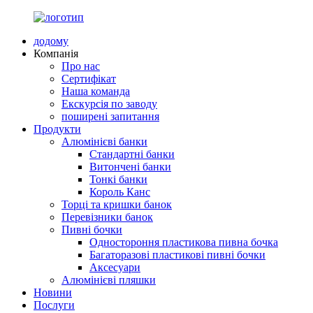
додому
Компанія
Про нас
Сертифікат
Наша команда
Екскурсія по заводу
поширені запитання
Продукти
Алюмінієві банки
Стандартні банки
Витончені банки
Тонкі банки
Король Канс
Торці та кришки банок
Перевізники банок
Пивні бочки
Одностороння пластикова пивна бочка
Багаторазові пластикові пивні бочки
Аксесуари
Алюмінієві пляшки
Новини
Послуги