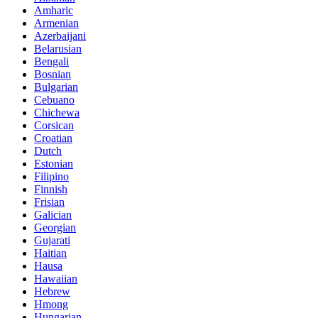
Amharic
Armenian
Azerbaijani
Belarusian
Bengali
Bosnian
Bulgarian
Cebuano
Chichewa
Corsican
Croatian
Dutch
Estonian
Filipino
Finnish
Frisian
Galician
Georgian
Gujarati
Haitian
Hausa
Hawaiian
Hebrew
Hmong
Hungarian