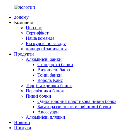
додому
Компанія
Про нас
Сертифікат
Наша команда
Екскурсія по заводу
поширені запитання
Продукти
Алюмінієві банки
Стандартні банки
Витончені банки
Тонкі банки
Король Канс
Торці та кришки банок
Перевізники банок
Пивні бочки
Одностороння пластикова пивна бочка
Багаторазові пластикові пивні бочки
Аксесуари
Алюмінієві пляшки
Новини
Послуги