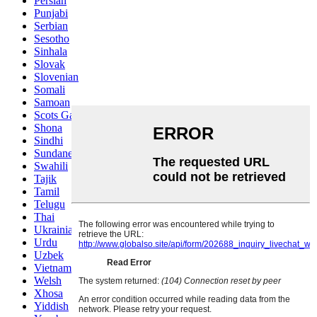
Persian
Punjabi
Serbian
Sesotho
Sinhala
Slovak
Slovenian
Somali
Samoan
Scots Gaelic
Shona
Sindhi
Sundanese
Swahili
Tajik
Tamil
Telugu
Thai
Ukrainian
Urdu
Uzbek
Vietnamese
Welsh
Xhosa
Yiddish